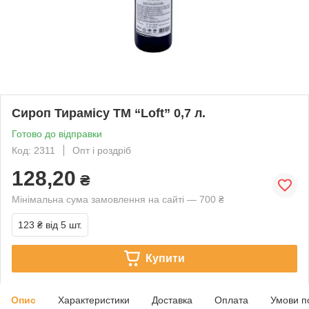
Сироп Тирамісу ТМ “Loft” 0,7 л.
Готово до відправки
Код: 2311
Опт і роздріб
128,20
₴
Мінімальна сума замовлення на сайті — 700 ₴
123 ₴
від 5 шт.
Купити
Опис
Характеристики
Доставка
Оплата
Умови п