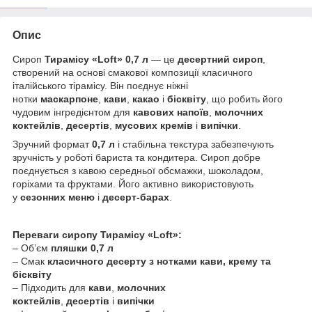
Опис
Сироп
Тирамісу «Loft» 0,7 л
— це
десертний сироп
,
створений на основі смакової композиції класичного
італійського тірамісу. Він поєднує ніжні
нотки
маскарпоне
,
кави
,
какао
і
бісквіту
, що робить його
чудовим інгредієнтом для
кавових напоїв
,
молочних
коктейлів
,
десертів
,
мусових кремів
і
випічки
.
Зручний формат
0,7 л
і стабільна текстура забезпечують
зручність у роботі бариста та кондитера. Сироп добре
поєднується з кавою середньої обсмажки, шоколадом,
горіхами та фруктами. Його активно використовують
у
сезонних меню
і
десерт-барах
.
Переваги сиропу Тирамісу «Loft»:
– Об’єм
пляшки 0,7 л
– Смак
класичного десерту з нотками кави, крему та
бісквіту
– Підходить для
кави
,
молочних
коктейлів
,
десертів
і
випічки