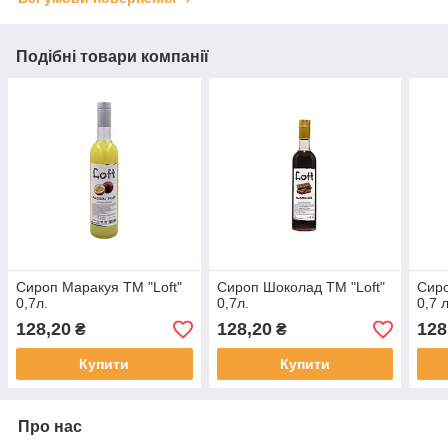
Подібні товари компанії
Сироп Маракуя ТМ "Loft"
Сироп Шоколад ТМ "Loft"
Сиро
0,7л.
0,7л.
0,7 л
128,20
128,20
128
₴
₴
Купити
Купити
Про нас