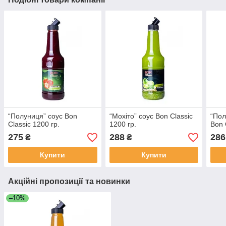
“Полуниця” соус Bon
“Мохіто” соус Bon Classic
“Пол
Classic 1200 гр.
1200 гр.
Bon 
275
288
286
₴
₴
Купити
Купити
Акційні пропозиції та новинки
–10%