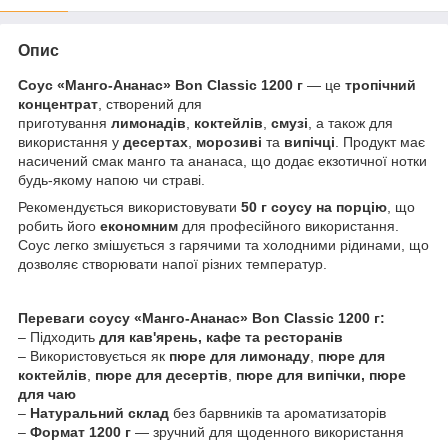
Опис
Соус «Манго-Ананас» Bon Classic 1200 г
— це
тропічний
концентрат
, створений для
приготування
лимонадів
,
коктейлів
,
смузі
, а також для
використання у
десертах
,
морозиві
та
випічці
. Продукт має
насичений смак манго та ананаса, що додає екзотичної нотки
будь-якому напою чи страві.
Рекомендується використовувати
50 г соусу на порцію
, що
робить його
економним
для професійного використання.
Соус легко змішується з гарячими та холодними рідинами, що
дозволяє створювати напої різних температур.
Переваги соусу «Манго-Ананас» Bon Classic 1200 г:
– Підходить
для кав'ярень, кафе та ресторанів
– Використовується як
пюре для лимонаду
,
пюре для
коктейлів
,
пюре для десертів
,
пюре для випічки, пюре
для чаю
–
Натуральний склад
без барвників та ароматизаторів
–
Формат 1200 г
— зручний для щоденного використання