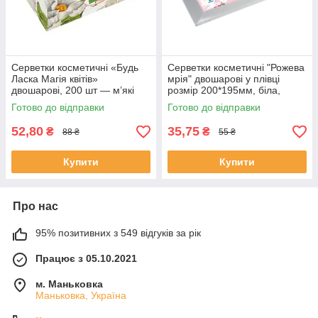
Серветки косметичні «Будь
Серветки косметичні "Рожева
Ласка Магія квітів»
мрія" двошарові у плівці
двошарові, 200 шт — м’які
розмір 200*195мм, біла,
серветки для дому, офісу та
двошарова, 150 шт.
Готово до відправки
Готово до відправки
салонів краси
52,80
35,75
₴
₴
88 ₴
55 ₴
Купити
Купити
Про нас
95% позитивних з 549 відгуків за рік
Працює з 05.10.2021
м. Маньковка
Маньковка, Україна