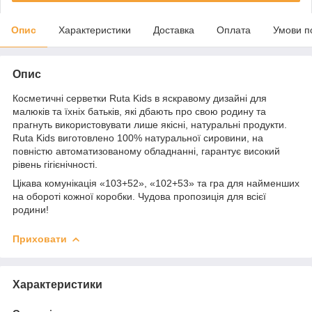
Опис
Характеристики
Доставка
Оплата
Умови п
Опис
Косметичні серветки Ruta Kids в яскравому дизайні для
малюків та їхніх батьків, які дбають про свою родину та
прагнуть використовувати лише якісні, натуральні продукти.
Ruta Kids виготовлено 100% натуральної сировини, на
повністю автоматизованому обладнанні, гарантує високий
рівень гігієнічності.
Цікава комунікація «103+52», «102+53» та гра для найменших
на обороті кожної коробки. Чудова пропозиція для всієї
родини!
Приховати
Характеристики