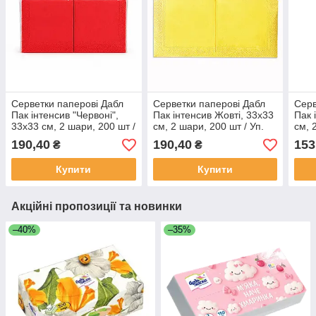
Серветки паперові Дабл
Серветки паперові Дабл
Серв
Пак інтенсив "Червоні",
Пак інтенсив Жовті, 33х33
Пак 
33х33 см, 2 шари, 200 шт /
см, 2 шари, 200 шт / Уп.
см, 
Уп.
190,40
190,40
153
₴
₴
Купити
Купити
Акційні пропозиції та новинки
–40%
–35%