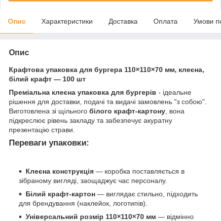
Опис
Характеристики
Доставка
Оплата
Умови п
Опис
Крафтова упаковка для бургера 110×110×70 мм, клеєна,
білий крафт — 100 шт
Преміальна клеєна упаковка для бургерів
- ідеальне
рішення для доставки, подачі та видачі замовлень "з собою".
Виготовлена зі щільного
білого крафт-картону
, вона
підкреслює рівень закладу та забезпечує акуратну
презентацію страви.
Переваги упаковки:
Клеєна конструкція
— коробка поставляється в
зібраному вигляді, заощаджує час персоналу.
Білий крафт-картон
— виглядає стильно, підходить
для брендування (наклейок, логотипів).
Універсальний розмір 110×110×70 мм
— відмінно