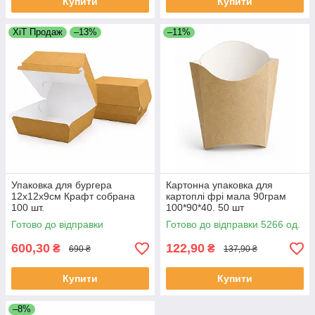
Купити
Купити
ХіТ Продаж
–13%
–11%
Упаковка для бургера
Картонна упаковка для
12х12х9см Крафт собрана
картоплі фрі мала 90грам
100 шт.
100*90*40. 50 шт
Готово до відправки
Готово до відправки 5266 од.
600,30
122,90
₴
₴
690 ₴
137,90 ₴
Купити
Купити
–8%