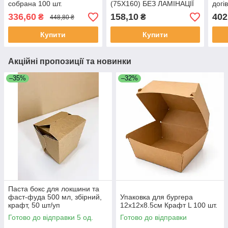
собрана 100 шт.
(75Х160) БЕЗ ЛАМІНАЦІЇ
догі
50 ШТ
100
336,60
158,10
402
₴
₴
448,80 ₴
Купити
Купити
Акційні пропозиції та новинки
–35%
–32%
Паста бокс для локшини та
фаст-фуда 500 мл, збірний,
Упаковка для бургера
крафт, 50 шт/уп
12х12х8.5см Крафт L 100 шт.
Готово до відправки 5 од.
Готово до відправки