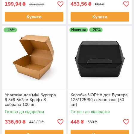
199,94
453,56
₴
₴
307,60 ₴
667 ₴
Купити
Купити
–25%
Новинка
–20%
Упаковка для міні бургера
Коробка ЧОРНА для Бургера
9.5х9.5х7см Крафт S
125*125*90 ламінована (50
собрана 100 шт.
шт)
Готово до відправки
Готово до відправки
336,60
448
₴
₴
448,80 ₴
560 ₴