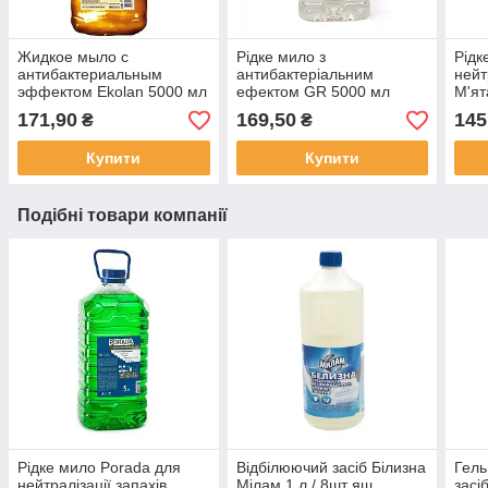
Жидкое мыло с
Рідке мило з
Рідк
антибактериальным
антибактеріальним
нейт
эффектом Ekolan 5000 мл
ефектом GR 5000 мл
М'ят
171,90
169,50
145
₴
₴
Купити
Купити
Подібні товари компанії
Рідке мило Porada для
Відбілюючий засіб Білизна
Гель
нейтралізації запахів
Мілам 1 л / 8шт ящ
засі