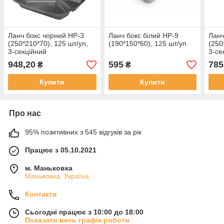
Ланч бокс чорний НР-3
Ланч бокс білий НР-9
Ланч
(250*210*70), 125 шт/уп,
(190*150*60), 125 шт/уп
(250
3-секційний
3-се
948,20
595
785
₴
₴
Купити
Купити
Про нас
95% позитивних з 545 відгуків за рік
Працює з 05.10.2021
м. Маньковка
Маньковка, Україна
Контакти
Сьогодні працює з 10:00 до 18:00
Показати весь графік роботи