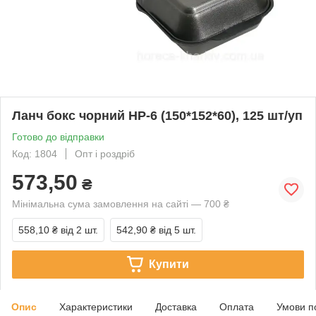
Ланч бокс чорний НР-6 (150*152*60), 125 шт/уп
Готово до відправки
Код: 1804
Опт і роздріб
573,50
₴
Мінімальна сума замовлення на сайті — 700 ₴
558,10 ₴
від 2 шт.
542,90 ₴
від 5 шт.
Купити
Опис
Характеристики
Доставка
Оплата
Умови п