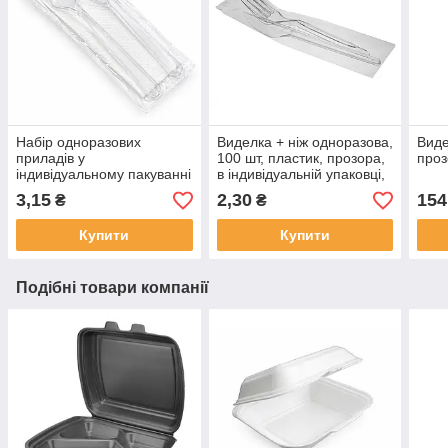
Набір одноразових
Виделка + ніж одноразова,
Виде
приладів у
100 шт, пластик, прозора,
проз
індивідуальному пакуванні
в індивідуальній упаковці,
(вилка + ніж + паперова
16 см , 300шт. ящ.
3,15
2,30
154
₴
₴
серветка), прозорі, 16 см ,
300шт. ящ.
Купити
Купити
Подібні товари компанії