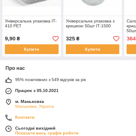
Універсальна упаковка IT-
Універсальна упаковка з
Сала
410 РЕТ
кришкою 50шт IT-1500
криш
50шт
9,90
325
364
₴
₴
Купити
Купити
Про нас
95% позитивних з 549 відгуків за рік
Працює з 05.10.2021
м. Маньковка
Маньковка, Україна
Контакти
Сьогодні вихідний
Показати весь графік роботи