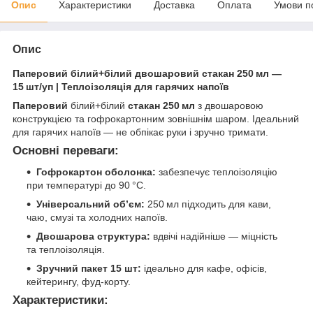
Опис
Характеристики
Доставка
Оплата
Умови п
Опис
Паперовий білий+білий двошаровий стакан 250 мл —
15 шт/уп | Теплоізоляція для гарячих напоїв
Паперовий
білий+білий
стакан 250 мл
з двошаровою
конструкцією та гофрокартонним зовнішнім шаром. Ідеальний
для гарячих напоїв — не обпікає руки і зручно тримати.
Основні переваги:
Гофрокартон оболонка:
забезпечує теплоізоляцію
при температурі до 90 °C.
Універсальний об’єм:
250 мл підходить для кави,
чаю, смузі та холодних напоїв.
Двошарова структура:
вдвічі надійніше — міцність
та теплоізоляція.
Зручний пакет 15 шт:
ідеально для кафе, офісів,
кейтерингу, фуд-корту.
Характеристики: