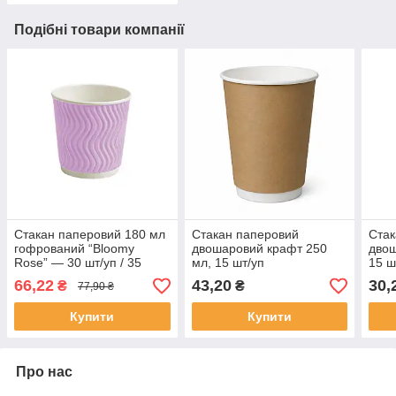
Подібні товари компанії
Стакан паперовий 180 мл
Стакан паперовий
Стак
гофрований “Bloomy
двошаровий крафт 250
двош
Rose” — 30 шт/уп / 35
мл, 15 шт/уп
15 ш
уп.ящ
66,22
43,20
30,
₴
₴
77,90 ₴
Купити
Купити
Про нас