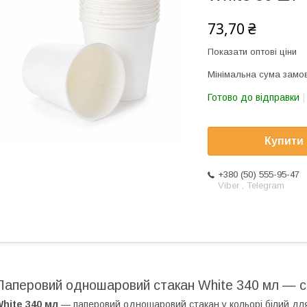
73,70 ₴
Показати оптові ціни
Мінімальна сума замов
Готово до відправки
Купити
+380 (50) 555-95-47
Viber , Telegram
Паперовий одношаровий стакан White 340 мл — ста
hite 340 мл
— паперовий одношаровий стакан у кольорі білий для 