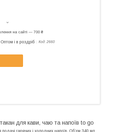
лення на сайті — 700 ₴
Оптом і в роздріб
Код:
2660
кан для кави, чаю та напоїв to go
подачі гарячих і холодних напоїв. Об’єм 340 мл