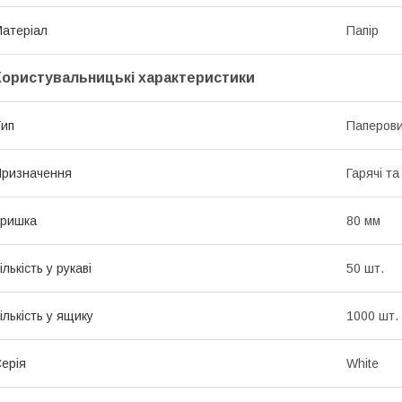
атеріал
Папір
Користувальницькі характеристики
ип
Паперови
ризначення
Гарячі та
Кришка
80 мм
ількість у рукаві
50 шт.
ількість у ящику
1000 шт.
ерія
White