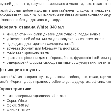
ручний для латте, капучино, американо з молоком, чаю, какао та ін
акий формат добре підходить для кав’ярень, фудкортів, пекарень,
арчування та HoReCa. Мінімалістичний білий дизайн виглядає аку
пізнаваною без додаткового декору.
Переваги стакана White 340 мл
мінімалістичний білий дизайн для сучасної подачі напоїв;
універсальний об’єм 340 мл для популярних кавових напоїв;
підходить для гарячих і холодних напоїв;
зручний формат для takeaway та доставки;
сумісний з кришкою 80 мм;
практичне рішення для кав’ярень, барів, фудкортів і кейтеринг
одноразовий формат спрощує швидке обслуговування клієнтів
Де використовують
такан 340 мл використовують для кави з собою, чаю, какао, гарячо
апоїв. Формат добре працює у coffee to go, фудкортах, офісних кав
Характеристики
Тип: паперовий одношаровий стакан
Серія: White
Об’єм: 340 мл
Формат: 10 oz