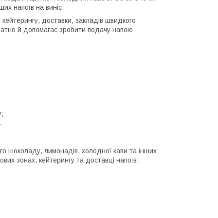
ших напоїв на виніс.
 кейтерингу, доставки, закладів швидкого
ратно й допомагає зробити подачу напою
у;
.
го шоколаду, лимонадів, холодної кави та інших
ових зонах, кейтерингу та доставці напоїв.