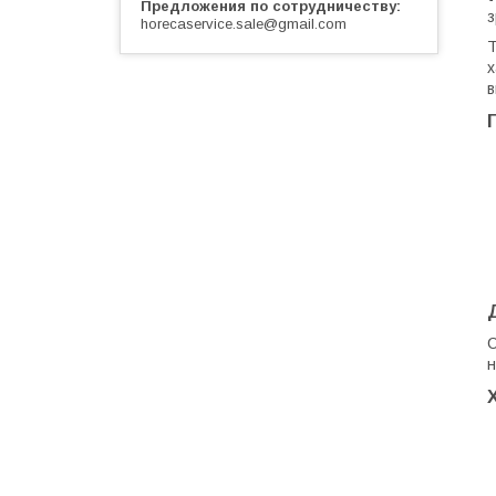
Предложения по сотрудничеству
з
horecaservice.sale@gmail.com
Т
х
в
С
н