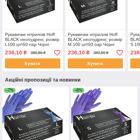
Рукавички нітрилові Hoff
Рукавички нітрилові Hoff
Рука
BLACK неопудрені, розмір
BLACK неопудрені, розмір
BLAC
L100 шт\50 пар Чорні
M 100 шт\50 пар Чорні
S 10
236,10
236,10
236
₴
₴
380,80 ₴
380,80 ₴
Купити
Купити
Акційні пропозиції та новинки
–7%
–6%