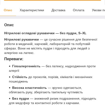
Опис
Характеристики
Доставка
Оплата
Умови п
Опис
Нітрилові оглядові рукавички — без пудри, S–XL
Нітрилові рукавички
— це сучасне рішення для безпечної
роботи в медичній, харчовій, лабораторній та побутовій
сферах. Вони не містять пудри і підходять для людей з
алергією на латекс.
Переваги:
Гіпоалергенність
— без латексу, надходження проти
алергії
Стійкість
до проколів, порізів, хімікатів і механічних
пошкоджень
Висока еластичність
— зручно одягаються,
облягають руку, зберігають тактильну чутливість
Без пудри
— знижений ризик подразнення, підходять
для медсфер та контактної роботи з харчами.